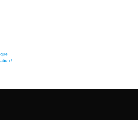
aque
ation !