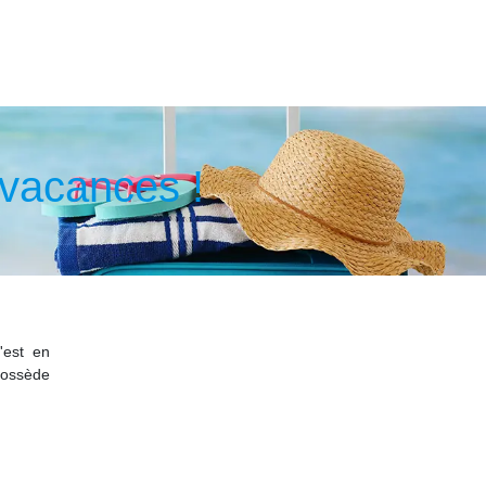
 vacances !
'est en
possède