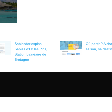
Sablesdorlespins |
Où partir ? A ch
Sables d’Or les Pins,
saison, sa destin
Station balnéaire de
Bretagne