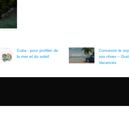
Cuba : pour profiter de
Concevoir le vo
la mer et du soleil
vos rêves – Gui
Vacances