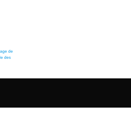
yage de
de des